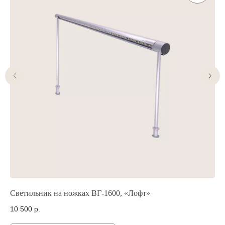
Светильник на ножках ВГ-1600, «Лофт»
Св
10 500
р.
9 