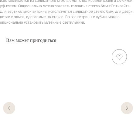
изготавливается из силикатного стекла 6мм., с полировкой краев и склейкой
уф-клеем. Опционально можно заказать колпак из стекла 6мм «Оптивайт».
Для вертикальной витрины используется силикатное стекло 6мм, для двери:
петли и замок, одеваемые на стекло. Во все витрины и кубики можно
опционально установить музейные светильники.
Вам может пригодиться