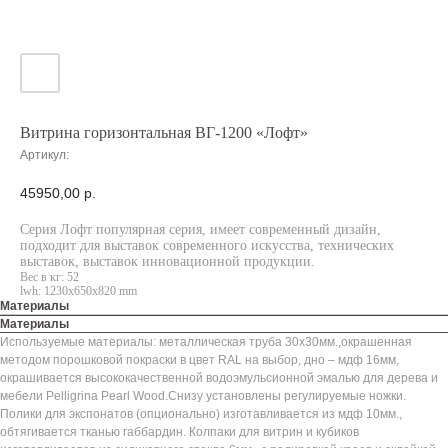
Витрина горизонтальная ВГ-1200 «Лофт»
Артикул:
45950,00
р.
Серия Лофт популярная серия, имеет современный дизайн,
подходит для выставок современного искусства, технических
выставок, выставок инновационной продукции.
Вес в кг: 52
lwh: 1230x650x820 mm
Материалы
Материалы
Используемые материалы: металлическая труба 30х30мм.,окрашенная
методом порошковой покраски в цвет RAL на выбор, дно – мдф 16мм,
окрашивается высококачественной водоэмульсионной эмалью для дерева и
мебели Pelligrina Pearl Wood.Снизу установлены регулируемые ножки.
Полики для экспонатов (опционально) изготавливается из мдф 10мм.,
обтягивается тканью габбардин. Колпаки для витрин и кубиков