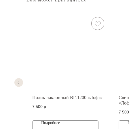
офт»
Полик наклонный ВГ-1200 «Лофт»
Свет
«Лоф
7 500
р.
7 500
Подробнее