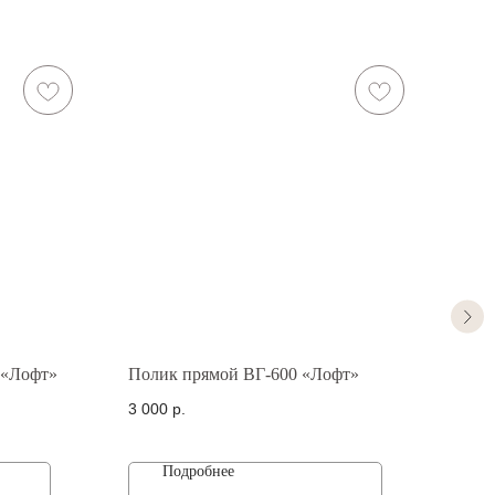
 «Лофт»
Полик прямой ВГ-600 «Лофт»
Пол
3 000
р.
3 00
Подробнее