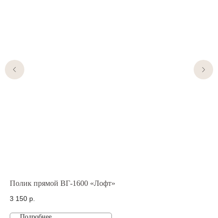
Полик прямой ВГ-1600 «Лофт»
По
3 150
р.
3 
Подробнее