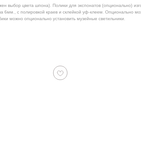
 выбор цвета шпона). Полики для экспонатов (опционально) изго
кла 6мм., с полировкой краев и склейкой уф-клеем. Опционально мо
убики можно опционально установить музейные светильники.