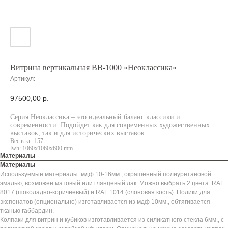
Витрина вертикальная ВВ-1000 «Неоклассика»
Артикул:
97500,00
р.
Серия Неоклассика – это идеальный баланс классики и
современности. Подойдет как для современных художественных
выставок, так и для исторических выставок.
Вес в кг: 157
lwh: 1060x1060x600 mm
Материалы
Материалы
Используемые материалы: мдф 10-16мм., окрашенный полиуретановой
эмалью, возможен матовый или глянцевый лак. Можно выбрать 2 цвета: RAL
8017 (шоколадно-коричневый) и RAL 1014 (слоновая кость). Полики для
экспонатов (опционально) изготавливается из мдф 10мм., обтягивается
тканью габбардин.
Колпаки для витрин и кубиков изготавливается из силикатного стекла 6мм., с