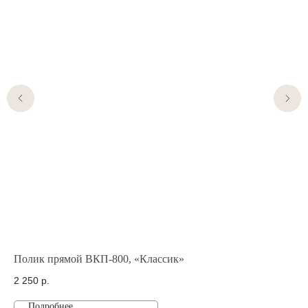
Полик прямой ВКП-800, «Классик»
По
2 250
р.
10
Подробнее