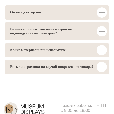
ОГРНИП: 323774600344489
Согласие на регистрацию
в личном кабинете
©2025 MuseumDisplays
Оплата для юрлиц
Политика
конфиденциальности
Разработка сайта
Возможно ли изготовление витрин по
MUSEUM DISPLAYS
индивидуальным размерам?
Какие материалы вы используете?
Есть ли страховка на случай повреждения товара?