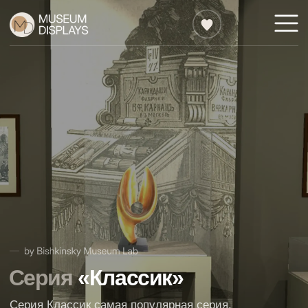
Серия
«Классик»
Серия Классик самая популярная серия.
Дизайн отличается лаконичностью
и подходит практически ко всем тематикам
выставок, за исключением, наверное, только
художественных