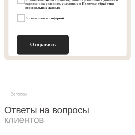
График работы: ПН-ПТ
c 9:00 до 18:00
Навигация
Контакты
Витрины «Классик»
8 (800) 250–69–98
Витрины «Неоклассика»
info@museumdisplays.ru
Витрины «Лофт»
Витрины «Модерн»
Мобильные перегородки
Дополнительные услуги
ИП Рудовер Елена
Оферта
Николаевна
Согласие на обработку
ИНН: 771526871528
персональных данных