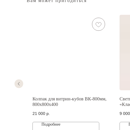
Вам может пригодиться
-1200,
Колпак для витрин-кубов ВК-800мм,
Свет
800х800х400
«Кла
21 000
р.
9 000
Подробнее