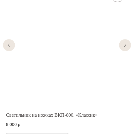
Светильник на ножках ВКП-800, «Классик»
По
8 000
р.
7 