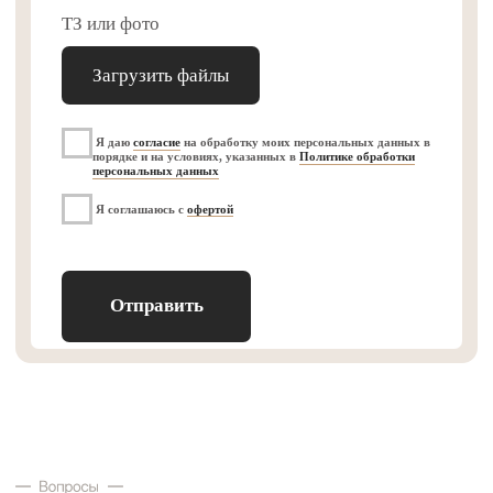
Мобильные перегородки
Дополнительные услуги
ИП Рудовер Елена
Оферта
Николаевна
Согласие на обработку
ИНН: 771526871528
персональных данных
ОГРНИП: 323774600344489
Согласие на регистрацию
в личном кабинете
©2025 MuseumDisplays
Политика
конфиденциальности
Разработка сайта
MUSEUM DISPLAYS