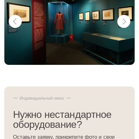
ТЗ или фото
Загрузить файлы
Я даю
согласие
на обработку моих персональных данных в
порядке и на условиях, указанных в
Политике обработки
персональных данных
Я соглашаюсь с
офертой
Отправить
Ответы на вопросы
клиентов