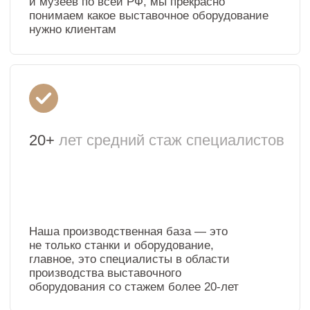
главное, это специалисты в области
производства выставочного
оборудования со стажем более 20-лет
Собственное
производство
Мы работаем с МДФ, шпоном, массивом,
имеем собственную камеру по окраске
мебели 2-х компонентной эмалью, цех
сварки металлоконструкций, цех
порошковой окраски, 2 фрезеровальных
станках с ЧПУ, распускной станок,
кромочный станок и пресс для шпона
Быстрое
изготовление и доставка