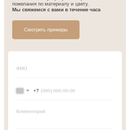
График работы: ПН-ПТ
c 9:00 до 18:00
Навигация
Контакты
Витрины «Классик»
8 (800) 250–69–98
Витрины «Неоклассика»
info@museumdisplays.ru
Витрины «Лофт»
Витрины «Модерн»