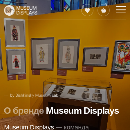
0
0
О бренде
Museum Displays
Museum Displays
— команда
музейных специалистов с опытом
в музейно-выставочном бизнесе
более 10 лет