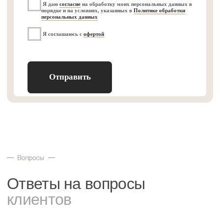
ИП Рудовер Елена
Оферта
Николаевна
Согласие на обработку
ИНН: 771526871528
персональных данных
ОГРНИП: 323774600344489
Согласие на регистрацию
в личном кабинете
©2025 MuseumDisplays
Политика
конфиденциальности
Разработка сайта
MUSEUM DISPLAYS