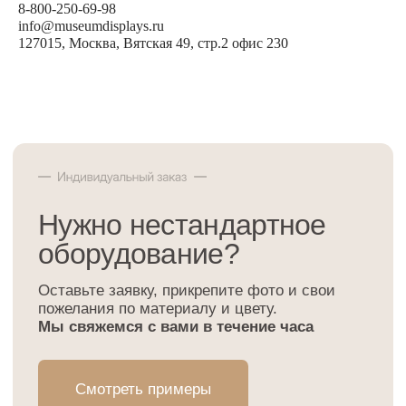
8-800-250-69-98
Я даю
согласие
на обработку моих персональных данных в
порядке и на условиях, указанных в
Политике обработки
info@museumdisplays.ru
персональных данных
127015, Москва, Вятская 49, стр.2 офис 230
Я соглашаюсь с
офертой
Отправить
Ответы на вопросы
клиентов