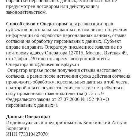
обработки персональных данных, если иной срок не
оборудование?
предусмотрен договором или действующим
Оставьте заявку, прикрепите фото и свои
законодательством.
пожелания по материалу и цвету.
Мы свяжемся с вами в течение часа
Способ связи с Оператором
: для реализации прав
субъектов персональных данных, в том числе, получения
информации об обработке персональных данных, отзыва
Смотреть примеры
согласия на обработку персональных данных, Субъект
вправе направить Оператору письменное заявление по
почтовому адресу Оператора 127015, Москва, Вятская 49,
стр.2 офис 230 или по адресу электронной почты
Оператора info@museumdisplays.ru
Оператор вправе после получения отзыва настоящего
согласия, а равно после истечения срока действия согласия
+7
продолжить обработку персональных данных в той части,
в которой для ее осуществления согласие не требуется в
силу применимого законодательства (п. 2 ст. 9
Федерального закона от 27.07.2006 № 152-ФЗ «О
персональных данных»).
ТЗ или фото
Данные Оператора:
Индивидуальный предприниматель Бишкинский Антуан
Загрузить файлы
Борисович
ИНН 773310427070