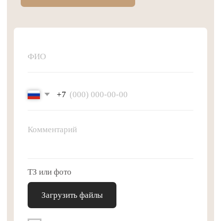
График работы: ПН-ПТ
c 9:00 до 18:00
Навигация
Контакты
Витрины «Классик»
8 (800) 250–69–98
Витрины «Неоклассика»
info@museumdisplays.ru
Витрины «Лофт»
Витрины «Модерн»
Мобильные перегородки
Дополнительные услуги